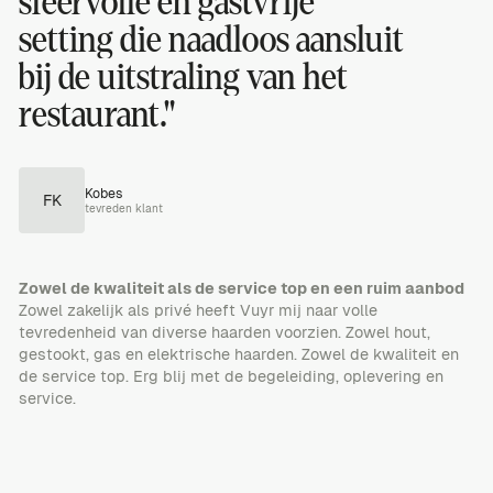
sfeervolle
en
gastvrije
setting
die
naadloos
aansluit
bij
de
uitstraling
van
het
restaurant."
Kobes
F
K
tevreden klant
Zowel de kwaliteit als de service top en een ruim aanbod
Zowel zakelijk als privé heeft Vuyr mij naar volle
tevredenheid van diverse haarden voorzien. Zowel hout,
gestookt, gas en elektrische haarden. Zowel de kwaliteit en
de service top. Erg blij met de begeleiding, oplevering en
service.