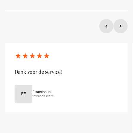
Andere
klantreferenties
Dank voor de service!
Fransiscus
F
F
tevreden klant