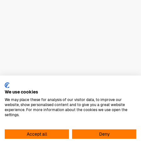
Haard
in
uw
nieuwbouwhuis?
We use cookies
We may place these for analysis of our visitor data, to improve our
website, show personalised content and to give you a great website
E-mail
Dennis
experience. For more information about the cookies we use open the
settings.
Vakmanschap sinds 1978
Accept all
Deny
Maatwerk zonder compromis